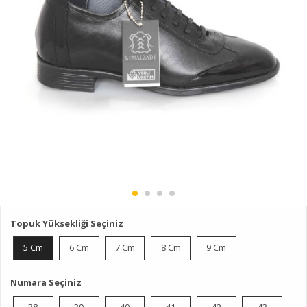
Topuk Yüksekliği
5 Cm
6 Cm
7 Cm
8 Cm
9 Cm
Numara
38
39
40
41
42
43